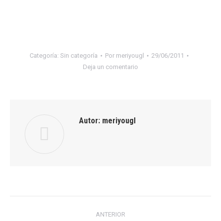
Categoría:
Sin categoría
Por
meriyougl
29/06/2011
Deja un comentario
Autor:
meriyougl
Navegación
ANTERIOR