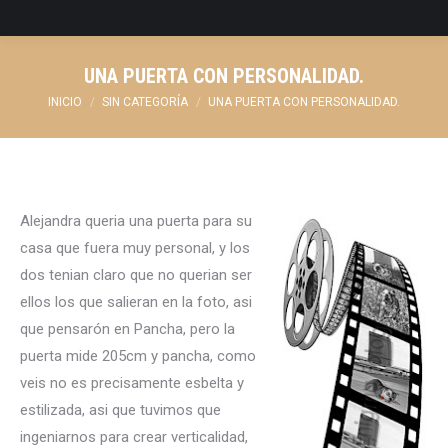
UNA PUERTA CON PERSONALIDAD.
Estás aquí:
INICIO
SIN CATEGORÍA
UNA PUERTA CON PERSONALIDAD.
Alejandra queria una puerta para su
casa que fuera muy personal, y los
dos tenian claro que no querian ser
ellos los que salieran en la foto, asi
que pensarón en Pancha, pero la
puerta mide 205cm y pancha, como
veis no es precisamente esbelta y
estilizada, asi que tuvimos que
ingeniarnos para crear verticalidad,