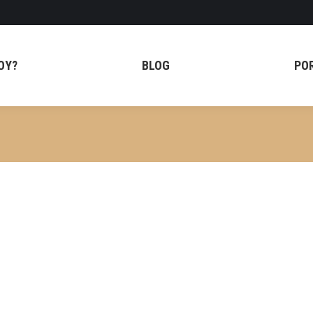
OY?
BLOG
PO
tario
y personal, y los dos tenian claro que no querian ser ellos los que 
samente esbelta y estilizada, asi que tuvimos que ingeniarnos para c