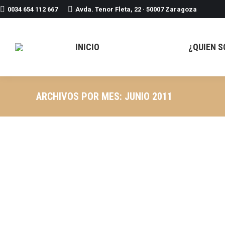
0034 654 112 667
Avda. Tenor Fleta, 22 · 50007 Zaragoza
INICIO
¿QUIEN S
ARCHIVOS POR MES:
JUNIO 2011
Una puerta con personalidad.
Sin categoría
Por
meriyougl
29/06/2011
Deja un comen
Alejandra queria una puerta para su casa que fuera mu
la puerta mide 205cm y pancha, como veis no es preci