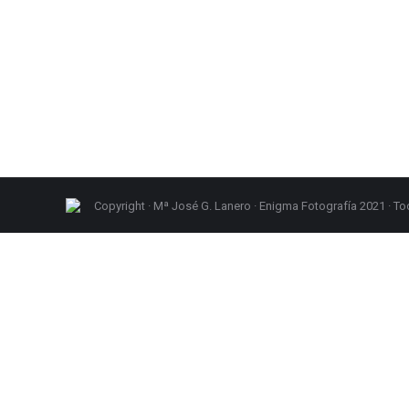
Nora atenta y curiosa
Sin categoría
Por
meriyougl
15/06/2011
1 comentario
Copyright · Mª José G. Lanero · Enigma Fotografía 2021 · 