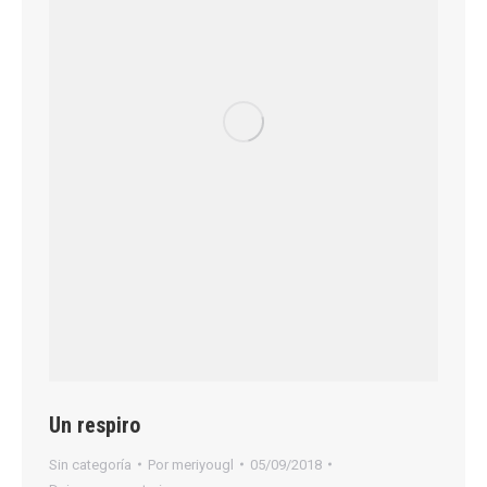
Un respiro
Sin categoría
Por
meriyougl
05/09/2018