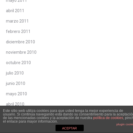
mayo 2011
abril 2011
marzo 2011
febrero 2011
diciembre 2010
noviembre 2010
octubre 2010
julio 2010
junio 2010
mayo 2010
abril 2010
Este sitio web utiliza cookies para que usted tenga la mejor experiencia de
febrero 2010
usuario. Si continúa navegando está dando su consentimiento para la aceptació
de las mencionadas cookies y la aceptación de nuestra
política de cookies
, pinc
el enlace para mayor información.
diciembre 2009
plugin cook
ACEPTAR