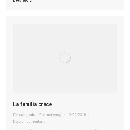
Detalles
La familia crece
Sin categoría
Por
meriyougl
12/09/2018
Deja un comentario